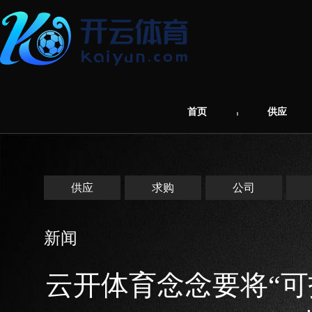
首页
供应
供应
求购
公司
新闻
云开体育念念要将“可拆