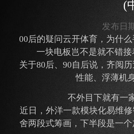
(
发布日期：
00后的疑问云开体育，为什
一块电板岂不是就不错接
关于80后、90自后说，齐
性能、浮薄机
不外目下就有一
近日，外洋一款模块化易维修智妙
舍两段式筹画，下半段是一个