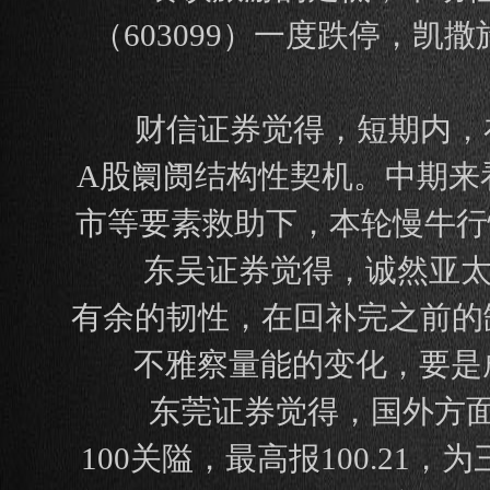
（603099）一度跌停，凯撒
财信证券觉得，短期内，在
A股阛阓结构性契机。中期来
市等要素救助下，本轮慢牛行
东吴证券觉得，诚然亚太阛
有余的韧性，在回补完之前的
不雅察量能的变化，要是
东莞证券觉得，国外方面，
100关隘，最高报100.2