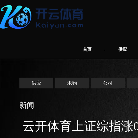
首页
供应
供应
求购
公司
新闻
云开体育上证综指涨0.8