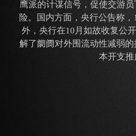
鹰派的计谋信号，促使交游员
险。国内方面，央行公告称，1
外，央行在10月如故收复公
解了阛阓对外围流动性减弱的
本开支推