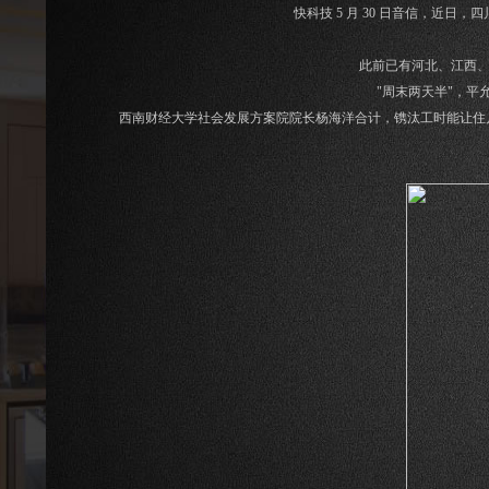
快科技 5 月 30 日音信，近
此前已有河北、江西、
"周末两天半"，平
西南财经大学社会发展方案院院长杨海洋合计，镌汰工时能让住