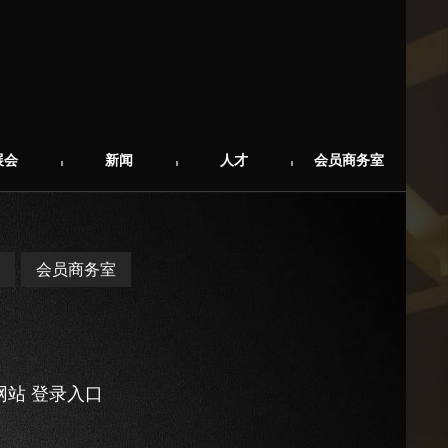
展会
新闻
人才
会员商务室
会员商务室
网站 登录入口