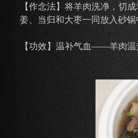
【作念法】将羊肉洗净，切成
姜、当归和大枣一同放入砂锅
【功效】温补气血——羊肉温