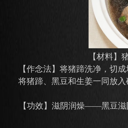
【材料】猪
【作念法】将猪蹄洗净，切成
将猪蹄、黑豆和生姜一同放入
【功效】滋阴润燥——黑豆滋