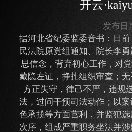
开云·ka
发布日期：
据河北省纪委监委音书：日前
民法院原党组通知、院长李勇
思信念，背弃初心工作，对党
藏隐左证，挣扎组织审查；无
方正失守，律己不严，违规
法，过问干预司法动作；以案
色承揽等方面营利，并监犯选
次序，组成严重职务坐法并涉