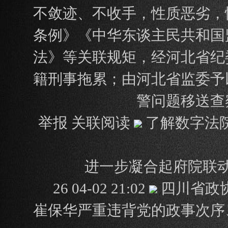
不敛迹、不收手，性质恶劣，
条例》《中华东谈主民共和国
法》等关联规矩，经河北省纪
籍刑事拖累；由河北省监委予
警问题移送查
举报 关联阅读
了解数字法
进一步凝合起府院联
26 04-02 21:02
四川省政
崔保华严重违背党的政事次序