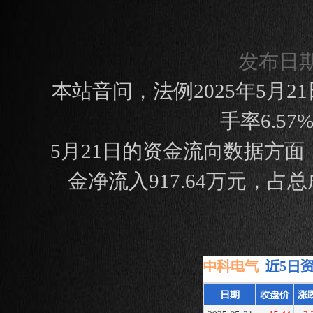
发布日期：
本站音问，法例2025年5月21日
手率6.57
5月21日的资金流向数据方面，
金净流入917.64万元，占总