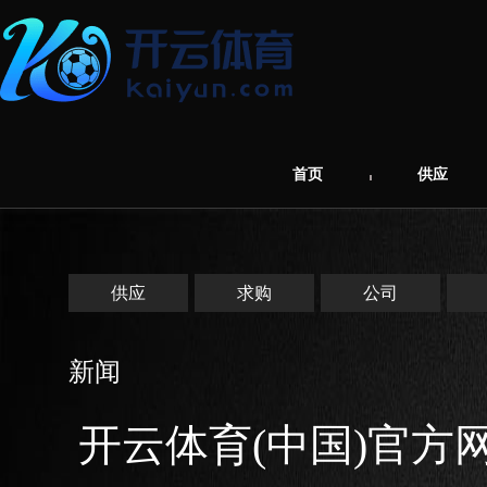
首页
供应
供应
求购
公司
新闻
开云体育(中国)官方网站