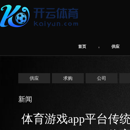
首页
供应
供应
求购
公司
新闻
体育游戏app平台传统