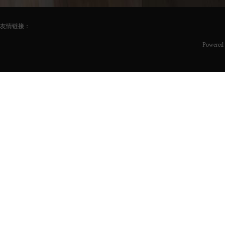
友情链接：
Powered